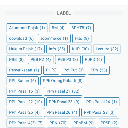
LABEL
Akuntansi Pajak
(1)
BM
(4)
BPHTB
(7)
download
(6)
ecommerce
(1)
Hits
(8)
Hukum Pajak
(17)
Info
(35)
KUP
(30)
Lecture
(32)
PBB
(8)
PBB P2
(4)
PBB P3
(3)
PDRD
(6)
Pemeriksaan
(1)
PI
(5)
Pot Put
(3)
PPh
(58)
PPh Badan
(6)
PPh Orang Pribadi
(8)
PPh Pasal 15
(3)
PPh Pasal 21
(32)
PPh Pasal 22
(10)
PPh Pasal 23
(9)
PPh Pasal 24
(1)
PPh Pasal 25
(4)
PPh Pasal 26
(4)
PPh Pasal 29
(3)
PPh Pasal 4(2)
(7)
PPN
(70)
PPnBM
(9)
PPSP
(2)