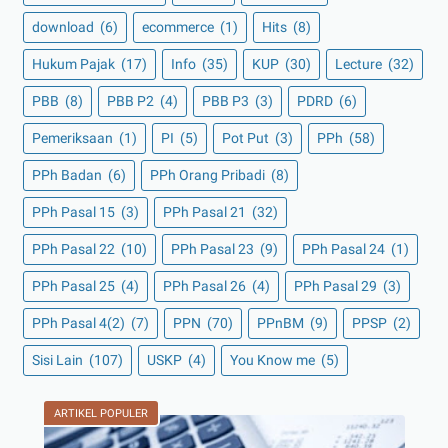
download
(6)
ecommerce
(1)
Hits
(8)
Hukum Pajak
(17)
Info
(35)
KUP
(30)
Lecture
(32)
PBB
(8)
PBB P2
(4)
PBB P3
(3)
PDRD
(6)
Pemeriksaan
(1)
PI
(5)
Pot Put
(3)
PPh
(58)
PPh Badan
(6)
PPh Orang Pribadi
(8)
PPh Pasal 15
(3)
PPh Pasal 21
(32)
PPh Pasal 22
(10)
PPh Pasal 23
(9)
PPh Pasal 24
(1)
PPh Pasal 25
(4)
PPh Pasal 26
(4)
PPh Pasal 29
(3)
PPh Pasal 4(2)
(7)
PPN
(70)
PPnBM
(9)
PPSP
(2)
Sisi Lain
(107)
USKP
(4)
You Know me
(5)
ARTIKEL POPULER