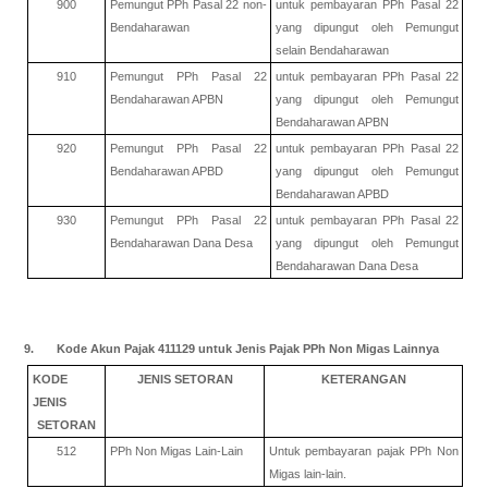
900
Pemungut PPh Pasal 22 non-
untuk pembayaran PPh Pasal 22
Bendaharawan
yang dipungut oleh Pemungut
selain Bendaharawan
910
Pemungut PPh Pasal 22
untuk pembayaran PPh Pasal 22
Bendaharawan APBN
yang dipungut oleh Pemungut
Bendaharawan APBN
920
Pemungut PPh Pasal 22
untuk pembayaran PPh Pasal 22
Bendaharawan APBD
yang dipungut oleh Pemungut
Bendaharawan APBD
930
Pemungut PPh Pasal 22
untuk pembayaran PPh Pasal 22
Bendaharawan Dana Desa
yang dipungut oleh Pemungut
Bendaharawan Dana Desa
9. Kode Akun Pajak 411129 untuk Jenis Pajak PPh Non Migas Lainnya
KODE
JENIS SETORAN
KETERANGAN
JENIS
SETORAN
512
PPh Non Migas Lain-Lain
Untuk pembayaran pajak PPh Non
Migas lain-lain.